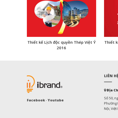
Thiết kế Lịch độc quyền Thép Việt Ý
Thiết 
2016
LIÊN H
Địa Ch
Số 50, n
Facebook
-
Youtube
Phường M
Nội, Việ