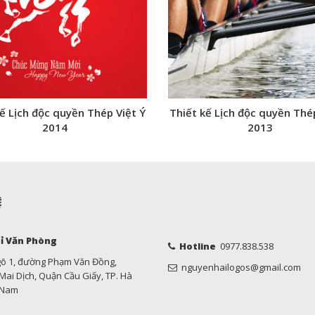
kế Lịch độc quyền Thép Việt Ý
Thiết kế Lịch độc quyền Thép
2014
2013
Ệ
ỉ Văn Phòng
Hotline
0977.838.538
gõ 1, đường Phạm Văn Đồng,
nguyenhailogos@gmail.com
ai Dịch, Quận Cầu Giấy, TP. Hà
t Nam