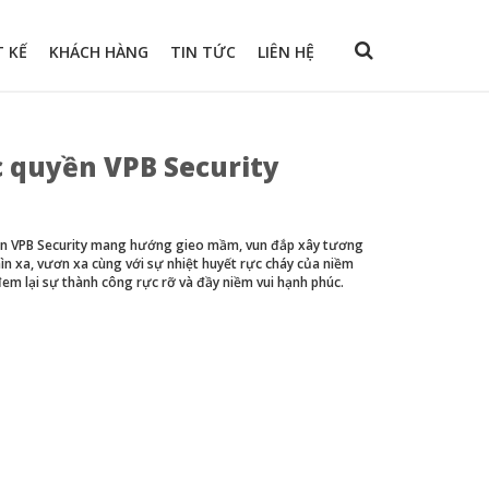
T KẾ
KHÁCH HÀNG
TIN TỨC
LIÊN HỆ
c quyền VPB Security
uyền VPB Security mang hướng gieo mầm, vun đắp xây tương
ìn xa, vươn xa cùng với sự nhiệt huyết rực cháy của niềm
m lại sự thành công rực rỡ và đầy niềm vui hạnh phúc.