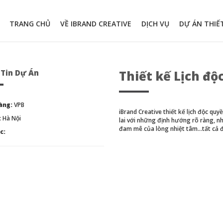
TRANG CHỦ
VỀ IBRAND CREATIVE
DỊCH VỤ
DỰ ÁN THIẾ
Tin Dự Án
Thiết kế Lịch độ
àng:
VPB
iBrand Creative thiết kế lịch độc q
:
Hà Nội
lai với những định hướng rõ ràng, nh
đam mê của lòng nhiệt tâm…tất cả đe
c: