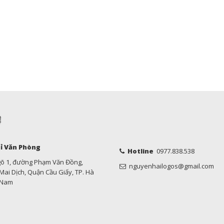
Ệ
ỉ Văn Phòng
Hotline
0977.838.538
gõ 1, đường Phạm Văn Đồng,
nguyenhailogos@gmail.com
ai Dịch, Quận Cầu Giấy, TP. Hà
t Nam