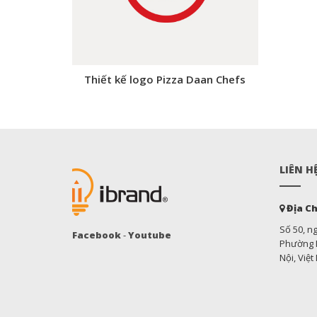
Thiết kế logo Pizza Daan Chefs
LIÊN H
Địa Ch
Số 50, n
Facebook
-
Youtube
Phường M
Nội, Việ