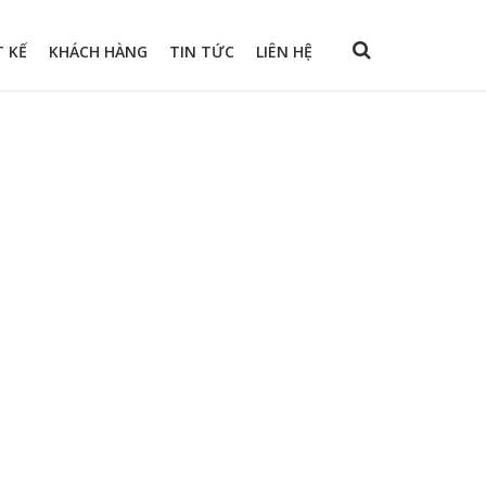
T KẾ
KHÁCH HÀNG
TIN TỨC
LIÊN HỆ