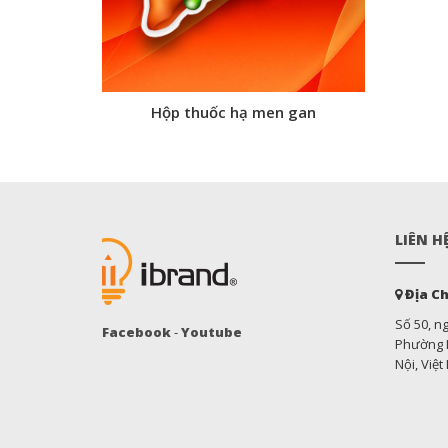
Hộp thuốc hạ men gan
LIÊN H
Địa Ch
Số 50, n
Facebook
-
Youtube
Phường M
Nội, Việ