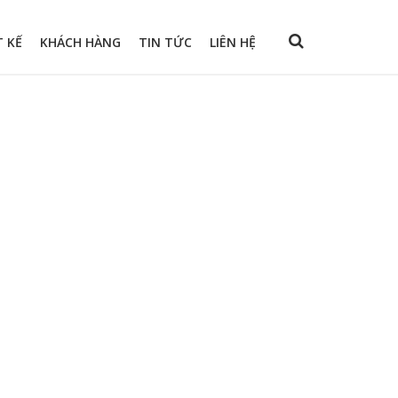
T KẾ
KHÁCH HÀNG
TIN TỨC
LIÊN HỆ