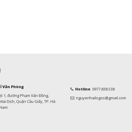
Ệ
ỉ Văn Phòng
Hotline
0977.838.538
gõ 1, đường Phạm Văn Đồng,
nguyenhailogos@gmail.com
ai Dịch, Quận Cầu Giấy, TP. Hà
t Nam