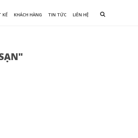
T KẾ
KHÁCH HÀNG
TIN TỨC
LIÊN HỆ
 SẠN"