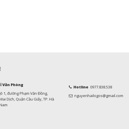
Ệ
ỉ Văn Phòng
Hotline
0977.838.538
gõ 1, đường Phạm Văn Đồng,
nguyenhailogos@gmail.com
ai Dịch, Quận Cầu Giấy, TP. Hà
t Nam