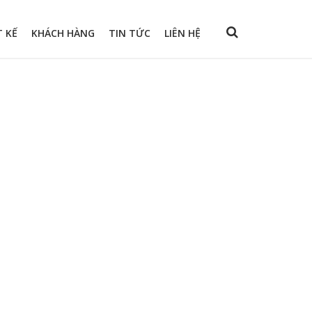
T KẾ
KHÁCH HÀNG
TIN TỨC
LIÊN HỆ