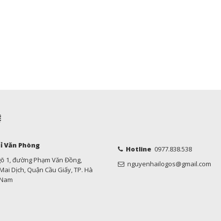
Ệ
ỉ Văn Phòng
Hotline
0977.838.538
gõ 1, đường Phạm Văn Đồng,
nguyenhailogos@gmail.com
ai Dịch, Quận Cầu Giấy, TP. Hà
t Nam