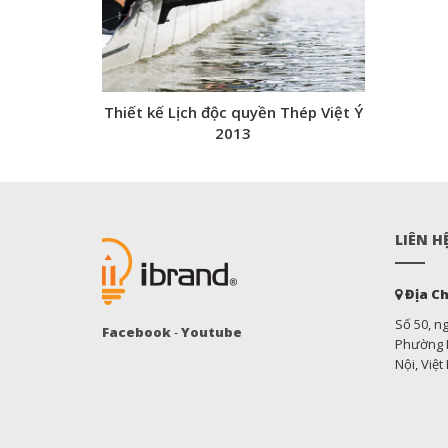
Thiết kế Lịch độc quyền Thép Việt Ý
2013
LIÊN H
Địa Ch
Số 50, n
Facebook
-
Youtube
Phường M
Nội, Việ