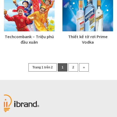
Techcombank – Triệu phú
Thiết kế tờ rơi Prime
đầu xuân
Vodka
Trang 1 trên 2
1
2
»