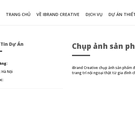
TRANG CHỦ
VỀ IBRAND CREATIVE
DỊCH VỤ
DỰ ÁN THIẾ
Tin Dự Án
Chụp ảnh sản ph
àng:
iBrand Creative chụp ảnh sản phẩm đ
:
Hà Nội
trang trí nội ngoại thật từ gia đình 
c: